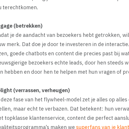
u terechtkomen.
gage (betrekken)
dat je de aandacht van bezoekers hebt getrokken, wil 
uw merk. Dat doe je door te investeren in de interactie
zen, goede chatbots en content die precies past bij wa
euwsgierige bezoekers echte leads, door hen steeds w
n hebben en door hen te helpen met hun vragen of p
light (verrassen, verheugen)
 deze fase van het flywheel-model zet je alles op alle
ellen, maar echt te verbazen. Dat betekent: hun verwa
t topklasse klantenservice, content die perfect aanslui
yaliteitsprogramma’s maken we
superfans van je klan