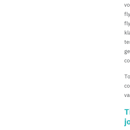
vo
fl
fl
kl
te
ge
co
To
co
va
T
j