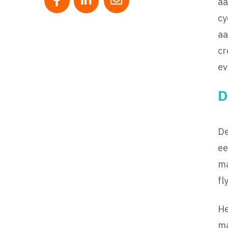
aa
Deel op Facebook
Deel op LinkedIn
Deel via mail
cy
aa
cr
ev
D
De
ee
ma
fl
He
ma