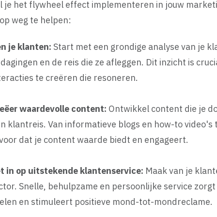
l je het flywheel effect implementeren in jouw marketi
 op weg te helpen:
n je klanten:
Start met een grondige analyse van je k
tdagingen en de reis die ze afleggen. Dit inzicht is cru
teracties te creëren die resoneren.
eëer waardevolle content:
Ontwikkel content die je d
n klantreis. Van informatieve blogs en how-to video's 
voor dat je content waarde biedt en engageert.
t in op uitstekende klantenservice:
Maak van je klan
ctor. Snelle, behulpzame en persoonlijke service zorg
elen en stimuleert positieve mond-tot-mondreclame.