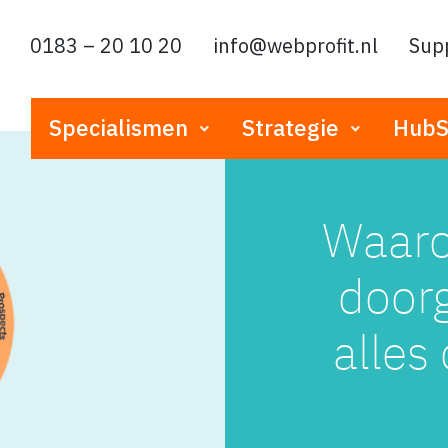
0183 – 20 10 20
info@webprofit.nl
Sup
Specialismen
Strategie
HubS
Waaro
doorg
alles