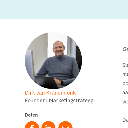
Ge
St
ma
po
aa
Dirk-Jan Kranendonk
Founder | Marketingstrateeg
wa
Delen
Da