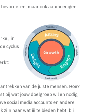
teit bevorderen, maar ook aanmoedigen
kel, in
nde cyclus
erkt:
 aantrekken van de juiste mensen. Hoe?
t bij wat jouw doelgroep wil en nodig
eve social media accounts en andere
zijn naar wat jij te bieden hebt, bij