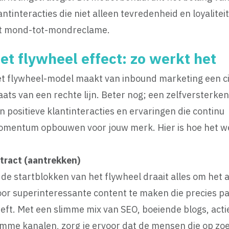
antinteracties die niet alleen tevredenheid en loyali
t mond-tot-mondreclame.
et flywheel effect: zo werkt het
t flywheel-model maakt van inbound marketing een cir
aats van een rechte lijn. Beter nog; een zelfversterke
n positieve klantinteracties en ervaringen die continu
mentum opbouwen voor jouw merk. Hier is hoe het w
tract (aantrekken)
 de startblokken van het flywheel draait alles om het
or superinteressante content te maken die precies pas
eft. Met een slimme mix van SEO, boeiende blogs, acti
imme kanalen, zorg je ervoor dat de mensen die op zoek 