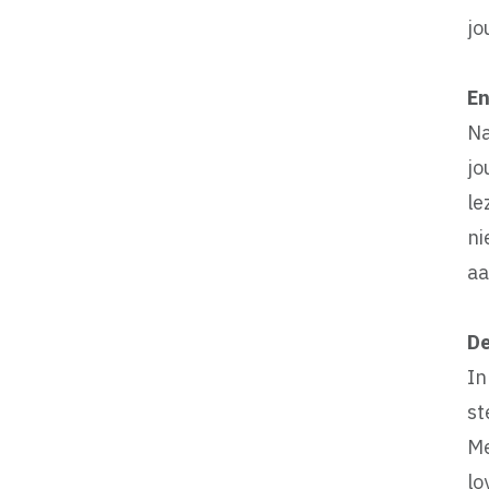
jo
En
Na
jo
le
ni
aa
De
In
st
Me
lo