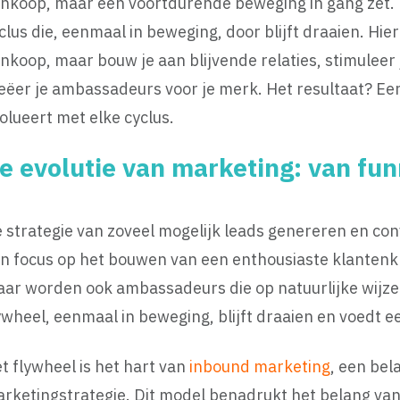
nkoop, maar een voortdurende beweging in gang zet. H
clus die, eenmaal in beweging, door blijft draaien. Hier
nkoop, maar bouw je aan blijvende relaties, stimulee
eëer je ambassadeurs voor je merk. Het resultaat? Een
olueert met elke cyclus.
e evolutie van marketing: van fu
 strategie van zoveel mogelijk leads genereren en co
n focus op het bouwen van een enthousiaste klantenkri
ar worden ook ambassadeurs die op natuurlijke wijze
ywheel, eenmaal in beweging, blijft draaien en voedt 
t flywheel is het hart van
inbound marketing
, een bela
rketingstrategie.
Dit model benadrukt het belang van