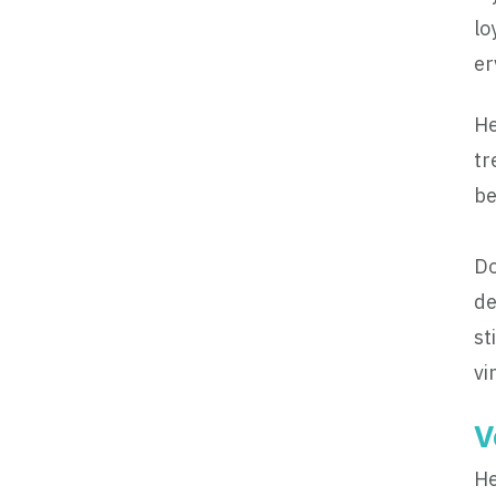
lo
er
He
tr
be
Do
de
st
vi
V
He