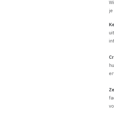
Wi
je
Ke
ui
in
Cr
hu
er
Ze
fa
vo