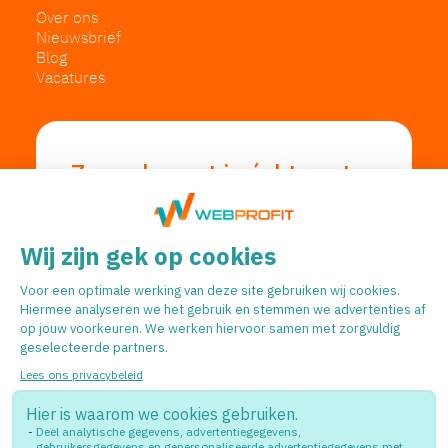
Over ons
Nieuwsbrief
Blog
Vacatures
Zo vaak moet je écht posten
op LinkedIn in 2026
T...
Lezen...
Word ook snel
gevonden.
Support