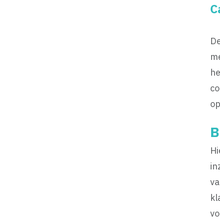
C
De
me
he
co
op
B
Hi
in
va
kl
vo