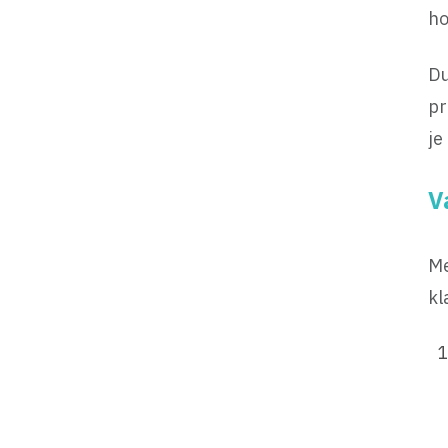
ho
Du
pr
je
V
Me
kl