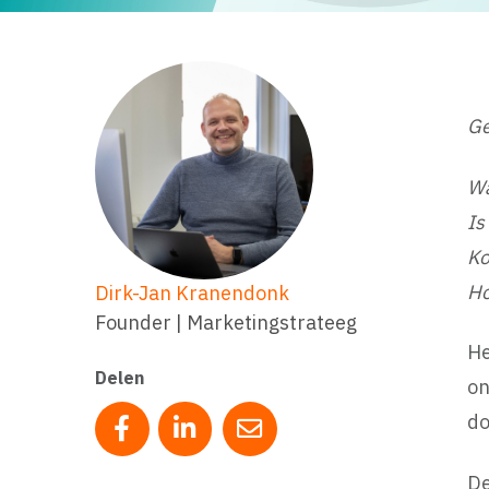
Ge
Wa
Is
Ko
Ho
Dirk-Jan Kranendonk
Founder | Marketingstrateeg
He
Delen
on
do
Deel op Facebook
Deel op LinkedIn
Deel via mail
De