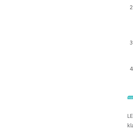

LE
kl