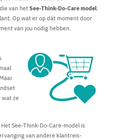
 die van het
See-Think-Do-Care model
.
 klant. Op wat er op dát moment door
oment van jou nodig hebben.
s
emaal
 Maar
indset
r wat ze
. Het See-Think-Do-Care-model is
ervanging van andere klantreis-