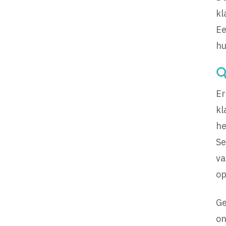
kl
Ee
hu

Er
kl
he
Se
va
op
Ge
on