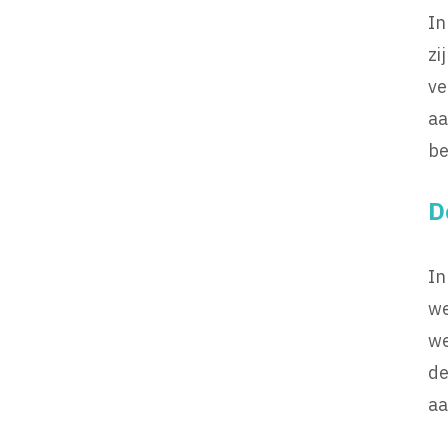
In
zi
ve
aa
be
D
In
we
we
de
aa