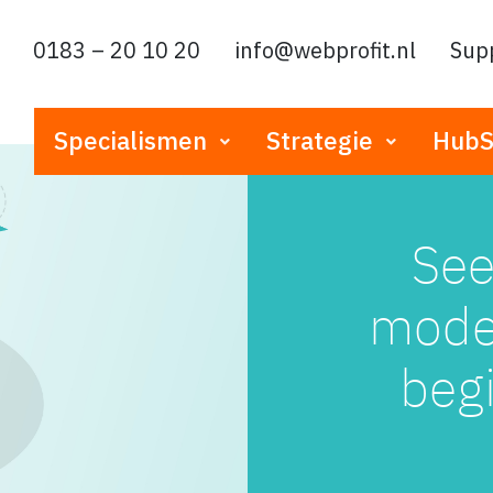
0183 – 20 10 20
info@webprofit.nl
Sup
Specialismen
Strategie
HubS
See
model
begi