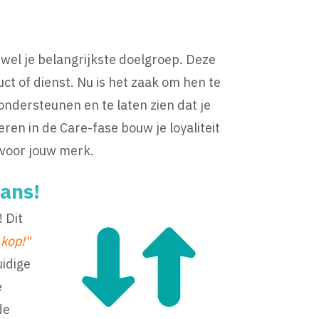
wel je belangrijkste doelgroep. Deze
t of dienst. Nu is het zaak om hen te
ondersteunen en te laten zien dat je
en in de Care-fase bouw je loyaliteit
 voor jouw merk.
fans!
 Dit
 kop!"
uidige
e
de