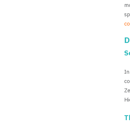
mo
sp
co
D
S
In
co
Ze
Hi
T