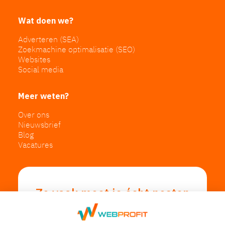
Wat doen we?
Adverteren (SEA)
Zoekmachine optimalisatie (SEO)
Websites
Social media
Meer weten?
Over ons
Nieuwsbrief
Blog
Vacatures
Zo vaak moet je écht posten
op LinkedIn in 2026
T...
Lezen...