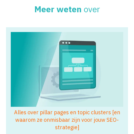
Meer weten
over
Alles over pillar pages en topic clusters [en
waarom ze onmisbaar zijn voor jouw SEO-
strategie]