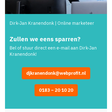
Dirk-Jan Kranendonk | Online marketeer
Zullen we eens sparren?
Bel of stuur direct een e-mail aan Dirk-Jan
Kranendonk!
djkranendonk@webprofit.nl
0183 – 20 10 20