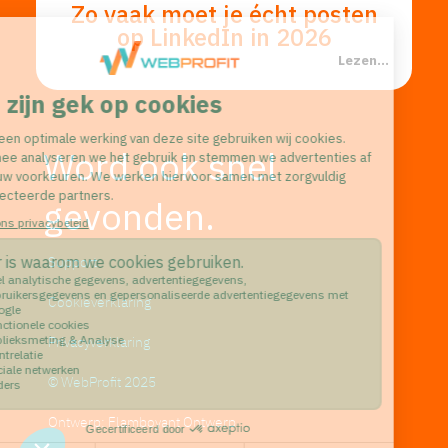
Zo vaak moet je écht posten
op LinkedIn in 2026
T...
Lezen...
Word ook snel
gevonden.
Support
Cookieverklaring
Privacyverklaring
© WebProfit 2025
Ontwerp: Flamboyant Ontwerp