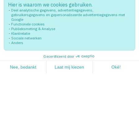
Dirk-Jan Kranendonk | Founder |
Marketingstrateeg
Zullen we eens sparren?
Bel of stuur direct een e-mail aan Dirk-Jan
Kranendonk!
djkranendonk@webprofit.nl