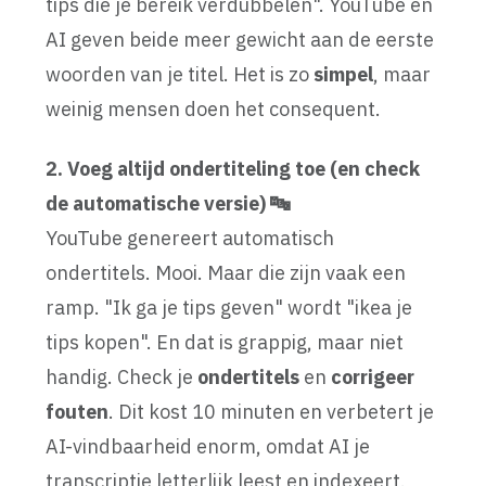
tips die je bereik verdubbelen". YouTube en
AI geven beide meer gewicht aan de eerste
woorden van je titel. Het is zo
simpel
, maar
weinig mensen doen het consequent.
2. Voeg altijd ondertiteling toe (en check
de automatische versie) 🔤
YouTube genereert automatisch
ondertitels. Mooi. Maar die zijn vaak een
ramp. "Ik ga je tips geven" wordt "ikea je
tips kopen". En dat is grappig, maar niet
handig. Check je
ondertitels
en
corrigeer
fouten
. Dit kost 10 minuten en verbetert je
AI-vindbaarheid enorm, omdat AI je
transcriptie letterlijk leest en indexeert.