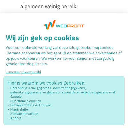
algemeen weinig bereik.
De beste manier om met
LinkedIn te beginnen
Ja, het is flauw. Maar echt.
De beste manier
om met LinkedIn te beginnen is om
gewoon te beginnen.
Dus start met een heldere strategie, maar
durf ook te experimenteren. Want het
mooie van LinkedIn is: je kunt altijd
bijsturen, leren en groeien. En vergeet niet
af en toe plezier te hebben. Want ja, ook
dat mag op LinkedIn tegenwoordig! 😉