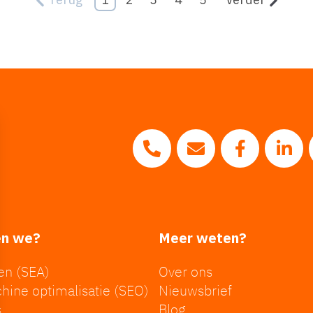
Bel ons op 0183 - 20 1
Mail ons naar in
Volg ons 
Vol
en we?
Meer weten?
en (SEA)
Over ons
ine optimalisatie (SEO)
Nieuwsbrief
s
Blog