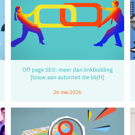
Off page SEO: meer dan linkbuilding
[bouw aan autoriteit die blijft]
26 mei 2026