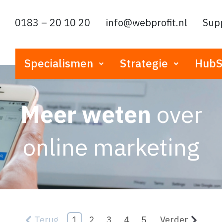
0183 – 20 10 20
info@webprofit.nl
Sup
Specialismen
Strategie
HubS
Meer weten
over
online marketing
Terug
1
2
3
4
5
Verder