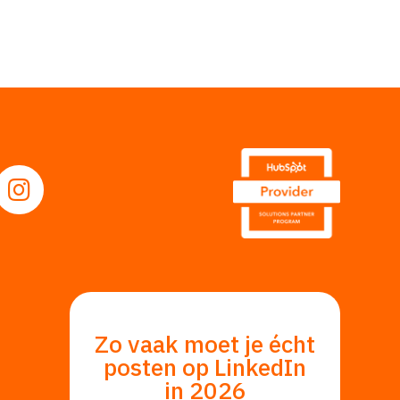
Volg ons op Instagram
0 20
fo@webprofit.nl
op Facebook
g ons op LinkedIn
Zo vaak moet je écht
posten op LinkedIn
in 2026