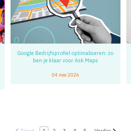
Google Bedrijfsprofiel optimaliseren: zo
ben je klaar voor Ask Maps
04 mei 2026
Terug
1
2
3
4
5
Verder