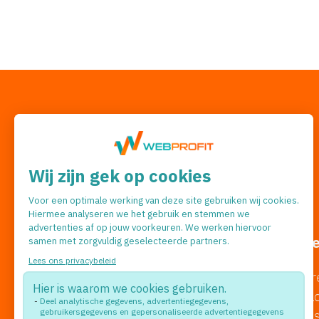
Volg ons
#webprofit
Kennismaken?
Wat do
Stephensonweg 16-1
Adverter
Zoekmach
4207 HB Gorinchem
Website
0183 - 20 10 20