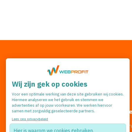
Volg ons
#webprofit
Kennismaken?
Wat do
Stephensonweg 16-1
Adverter