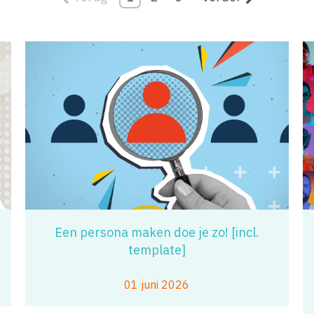
Een persona maken doe je zo! [incl.
template]
01 juni 2026