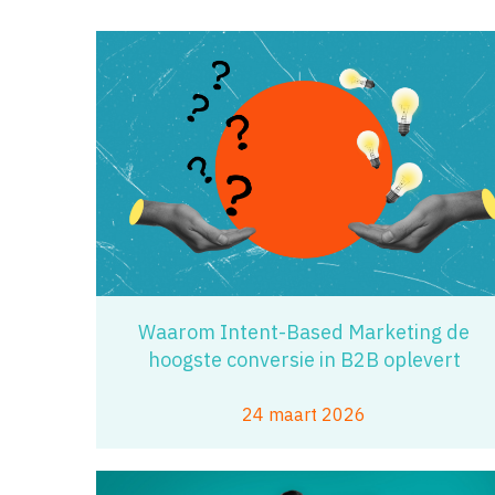
Waarom Intent-Based Marketing de
hoogste conversie in B2B oplevert
24 maart 2026