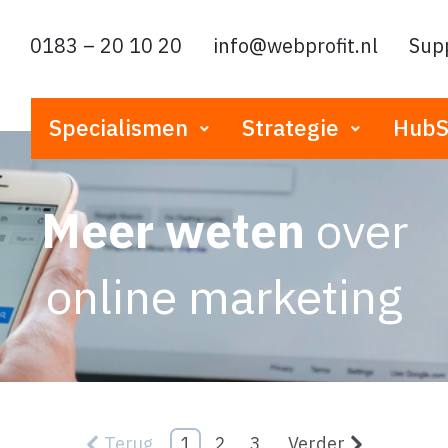
0183 – 20 10 20
info@webprofit.nl
Sup
Specialismen
Strategie
HubS
Meer weten
over
online marketing
Terug
1
2
3
Verder