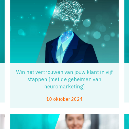
Win het vertrouwen van jouw klant in vijf
stappen [met de geheimen van
neuromarketing]
10 oktober 2024