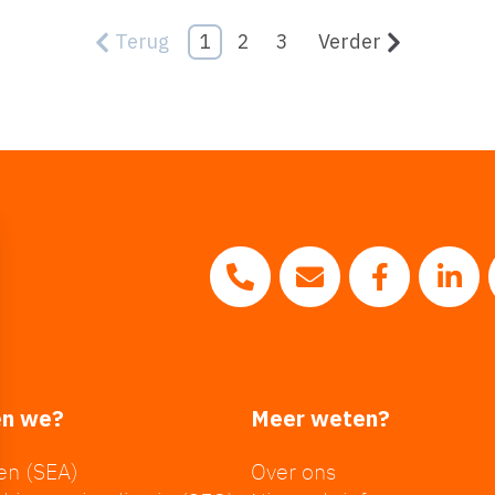
Terug
1
2
3
Verder
Bel ons op 0183 - 20 1
Mail ons naar in
Volg ons 
Vol
en we?
Meer weten?
en (SEA)
Over ons